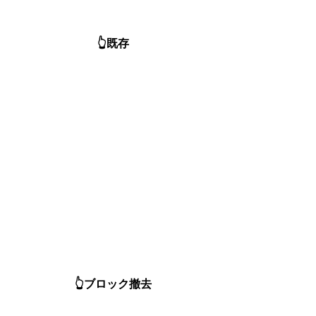
👆既存
👆ブロック撤去