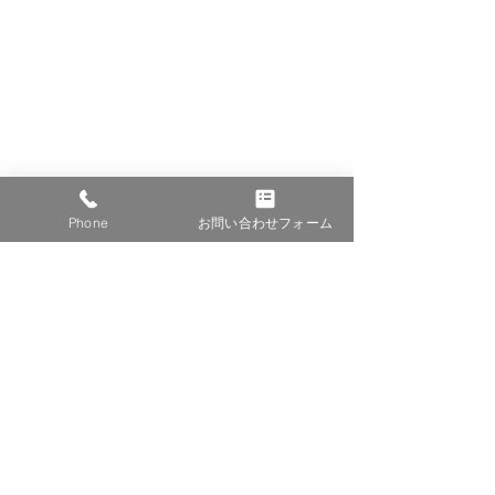
Phone
お問い合わせフォーム
👆柱立て
基礎、ブロック共に強度を求めた内容
です💪
ブロック厚み150　ちょっと重かったで
す！