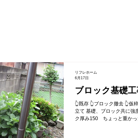
TEL 012
リフォームの流れ
お問い合わせ
リフレホーム
6月17日
ブロック基礎工
👆既存 👆ブロック撤去 👆仮枠
立て 基礎、ブロック共に強度
ク厚み150 ちょっと重か
積 無料です まずはお気軽に
料 TEL 0120-213-253