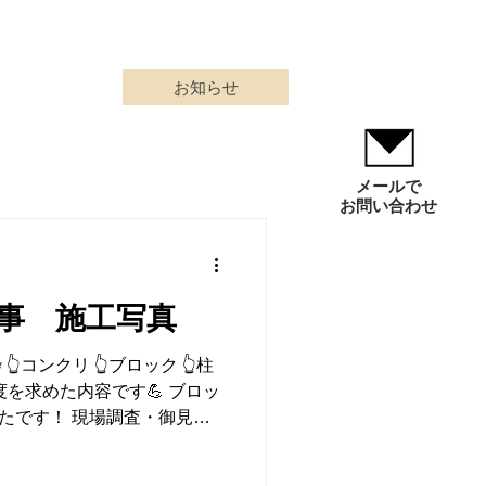
0-213-253／048-423-6583
会社概要
お知らせ
メールで
お問い合わせ
事 施工写真
 👆コンクリ 👆ブロック 👆柱
を求めた内容です💪 ブロッ
ったです！ 現場調査・御見
ご相談ください📞 通話料無