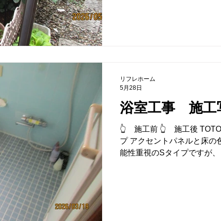
リフレホーム
5月28日
浴室工事 施工写
👆 施工前 👆 施工後 T
プ アクセントパネルと床の
能性重視のSタイプですが、
す！ 現場調査・御見積 無
ください📞 通話料無料 TEL 0