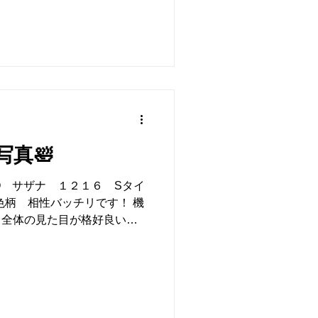
真🛀
OTO サザナ １２１６ Sタイ
色柄 相性バッチリです！ 機
 全体の見た目が格好良いで
料です まずはお気軽にご相談
120-213-253